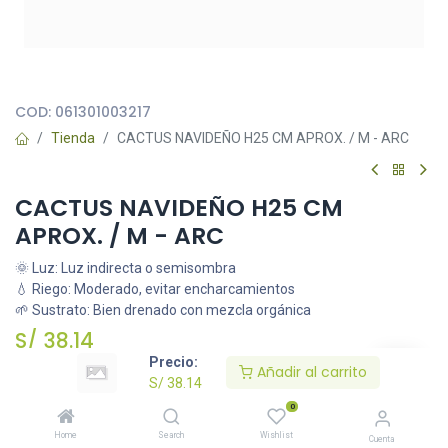
Todas nuestras imágenes son referenciales, tienen el objetivo
principal de identificar variedades de plantas y productos.
COD:
061301003217
Tienda
CACTUS NAVIDEÑO H25 CM APROX. / M - ARC
CACTUS NAVIDEÑO H25 CM
APROX. / M - ARC
🌞 Luz: Luz indirecta o semisombra
💧 Riego: Moderado, evitar encharcamientos
🌱 Sustrato: Bien drenado con mezcla orgánica
S/
38.14
Precio:
Añadir al carrito
S/
38.14
Añadir al carrito
0
Home
Search
Wishlist
Cuenta