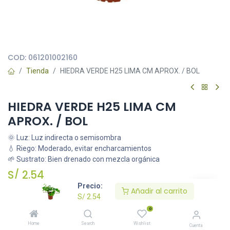
Todas nuestras imágenes son referenciales, tienen el objetivo
principal de identificar variedades de plantas y productos.
COD:
061201002160
Tienda
HIEDRA VERDE H25 LIMA CM APROX. / BOL
HIEDRA VERDE H25 LIMA CM
APROX. / BOL
🌞 Luz: Luz indirecta o semisombra
💧 Riego: Moderado, evitar encharcamientos
🌱 Sustrato: Bien drenado con mezcla orgánica
S/
2.54
Precio:
Añadir al carrito
S/
2.54
Añadir al carrito
0
Home
Search
Wishlist
Cuenta