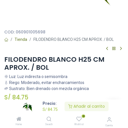
Todas nuestras imágenes son referenciales, tienen el objetivo
principal de identificar variedades de plantas y productos.
COD:
060901005698
Tienda
FILODENDRO BLANCO H25 CM APROX. / BOL
FILODENDRO BLANCO H25 CM
APROX. / BOL
🌞 Luz: Luz indirecta o semisombra
💧 Riego: Moderado, evitar encharcamientos
🌱 Sustrato: Bien drenado con mezcla orgánica
S/
84.75
Precio:
Añadir al carrito
S/
84.75
Añadir al carrito
0
Home
Search
Wishlist
Cuenta