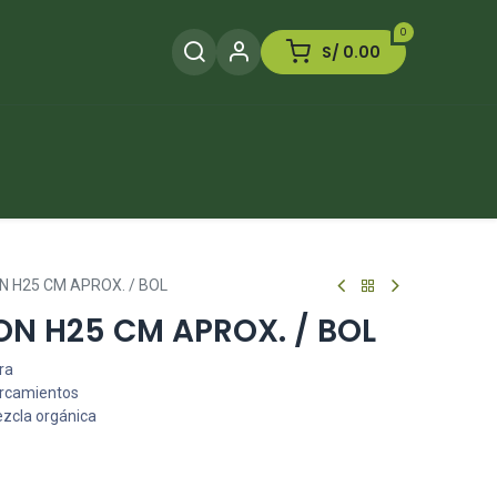
0
S/
0.00
Herramientas
Plaguicida
Otros
 H25 CM APROX. / BOL
ON H25 CM APROX. / BOL
ra
arcamientos
ezcla orgánica