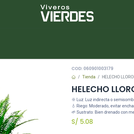
NUEVOS
lantas
Piedras
Macetas
Platos
COD:
060901003179
Tienda
HELECHO LLORON
HELECHO LLOR
🌞 Luz: Luz indirecta o semisomb
💧 Riego: Moderado, evitar ench
🌱 Sustrato: Bien drenado con m
S/
5.08