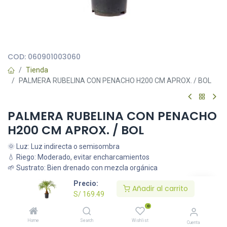
Todas nuestras imágenes son referenciales, tienen el objetivo
principal de identificar variedades de plantas y productos.
COD:
060901003060
Tienda
PALMERA RUBELINA CON PENACHO H200 CM APROX. / BOL
PALMERA RUBELINA CON PENACHO
H200 CM APROX. / BOL
🌞 Luz: Luz indirecta o semisombra
💧 Riego: Moderado, evitar encharcamientos
🌱 Sustrato: Bien drenado con mezcla orgánica
S/
169.49
Precio:
Añadir al carrito
S/
169.49
0
Añadir al carrito
Home
Search
Wishlist
Cuenta