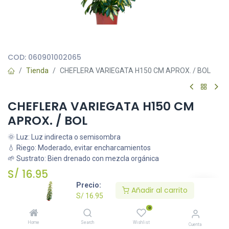
Todas nuestras imágenes son referenciales, tienen el objetivo
principal de identificar variedades de plantas y productos.
COD:
060901002065
Tienda
CHEFLERA VARIEGATA H150 CM APROX. / BOL
CHEFLERA VARIEGATA H150 CM
APROX. / BOL
🌞 Luz: Luz indirecta o semisombra
💧 Riego: Moderado, evitar encharcamientos
🌱 Sustrato: Bien drenado con mezcla orgánica
S/
16.95
Precio:
Añadir al carrito
S/
16.95
Añadir al carrito
0
Home
Search
Wishlist
Cuenta