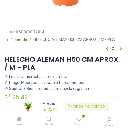
Todas nuestras imágenes son referenciales, tienen el objetivo
principal de identificar variedades de plantas y productos.
COD:
060901002014
Tienda
HELECHO ALEMAN H50 CM APROX. / M - PLA
HELECHO ALEMAN H50 CM APROX.
/ M - PLA
🌞 Luz: Luz indirecta o semisombra
💧 Riego: Moderado, evitar encharcamientos
🌱 Sustrato: Bien drenado con mezcla orgánica
S/
25.42
Precio:
Añadir al carrito
S/
25.42
Añadir al carrito
0
Home
Search
Wishlist
Cuenta