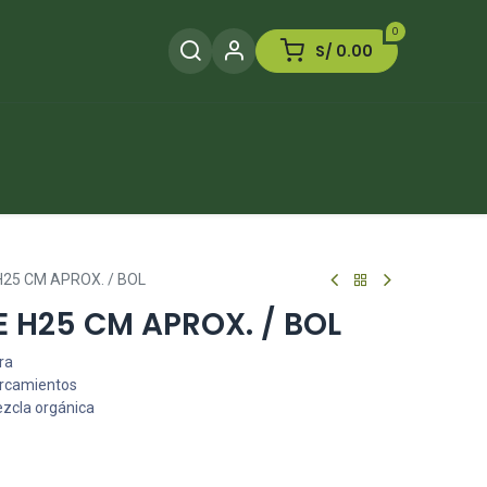
0
S/
0.00
Herramientas
Plaguicida
Otros
25 CM APROX. / BOL
 H25 CM APROX. / BOL
ra
arcamientos
ezcla orgánica