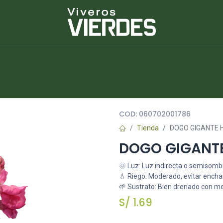
NUEVOS
lantas
Piedras
Macetas
Platos
COD:
060702001786
Tienda
DOGO GIGANTE H
DOGO GIGANTE
🌞 Luz: Luz indirecta o semisomb
💧 Riego: Moderado, evitar ench
🌱 Sustrato: Bien drenado con m
S/
1.69