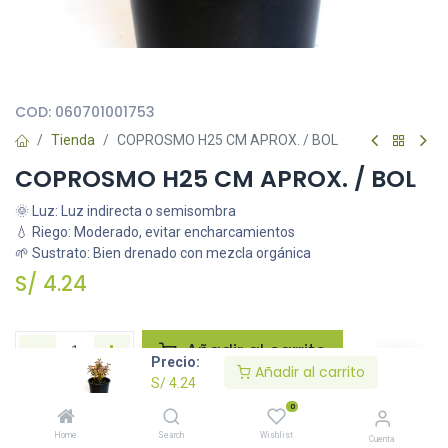
Todas nuestras imágenes son referenciales, tienen el objetivo
principal de identificar variedades de plantas y productos.
COD:
060701001753
Tienda
COPROSMO H25 CM APROX. / BOL
COPROSMO H25 CM APROX. / BOL
🌞 Luz: Luz indirecta o semisombra
💧 Riego: Moderado, evitar encharcamientos
🌱 Sustrato: Bien drenado con mezcla orgánica
S/
4.24
Añadir al carrito
Precio:
Añadir al carrito
S/
4.24
Agregar a la lista de deseos
0
Home
Search
Wishlist
Cuenta
Solicitar imágenes /información