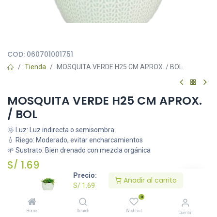
Todas nuestras imágenes son referenciales, tienen el objetivo
principal de identificar variedades de plantas y productos.
COD:
060701001751
Tienda
MOSQUITA VERDE H25 CM APROX. / BOL
MOSQUITA VERDE H25 CM APROX.
/ BOL
🌞 Luz: Luz indirecta o semisombra
💧 Riego: Moderado, evitar encharcamientos
🌱 Sustrato: Bien drenado con mezcla orgánica
S/
1.69
Precio:
Añadir al carrito
S/
1.69
Añadir al carrito
0
Home
Search
Wishlist
Cuenta