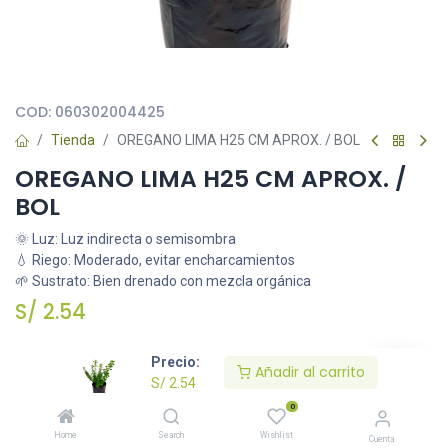
Todas nuestras imágenes son referenciales, tienen el objetivo
principal de identificar variedades de plantas y productos.
COD:
060302004425
Tienda
OREGANO LIMA H25 CM APROX. / BOL
OREGANO LIMA H25 CM APROX. /
BOL
🌞 Luz: Luz indirecta o semisombra
💧 Riego: Moderado, evitar encharcamientos
🌱 Sustrato: Bien drenado con mezcla orgánica
S/
2.54
Precio:
Añadir al carrito
Añadir al carrito
S/
2.54
0
Agregar a la lista de deseos
Home
Search
Wishlist
Cuenta