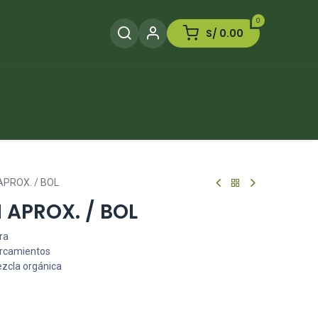
0
S/
0.00
Herramientas
Plaguicida
Otros
PROX. / BOL
 APROX. / BOL
ra
arcamientos
ezcla orgánica