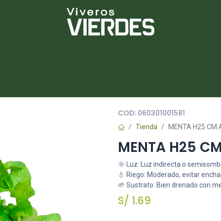
NUEVOS
lantas
Piedras
Macetas
Platos
COD:
060301001581
Tienda
MENTA H25 CM A
MENTA H25 CM
🌞 Luz: Luz indirecta o semisomb
💧 Riego: Moderado, evitar ench
🌱 Sustrato: Bien drenado con m
S/
1.69