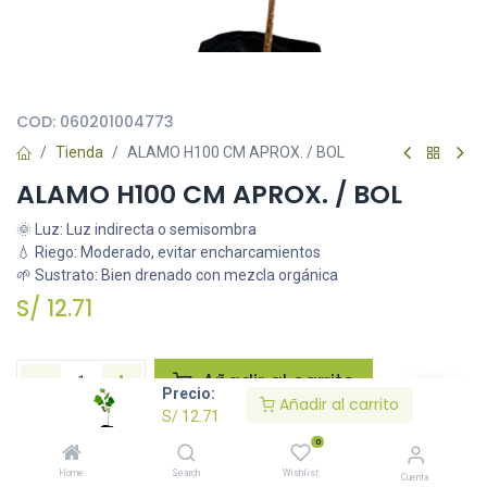
Todas nuestras imágenes son referenciales, tienen el objetivo
principal de identificar variedades de plantas y productos.
COD:
060201004773
Tienda
ALAMO H100 CM APROX. / BOL
ALAMO H100 CM APROX. / BOL
🌞 Luz: Luz indirecta o semisombra
💧 Riego: Moderado, evitar encharcamientos
🌱 Sustrato: Bien drenado con mezcla orgánica
S/
12.71
Añadir al carrito
Precio:
Añadir al carrito
S/
12.71
Agregar a la lista de deseos
0
Home
Search
Wishlist
Cuenta
Solicitar imágenes /información