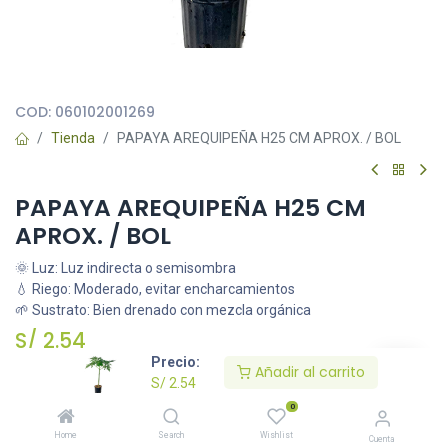
Todas nuestras imágenes son referenciales, tienen el objetivo
principal de identificar variedades de plantas y productos.
COD:
060102001269
Tienda
PAPAYA AREQUIPEÑA H25 CM APROX. / BOL
PAPAYA AREQUIPEÑA H25 CM
APROX. / BOL
🌞 Luz: Luz indirecta o semisombra
💧 Riego: Moderado, evitar encharcamientos
🌱 Sustrato: Bien drenado con mezcla orgánica
S/
2.54
Precio:
Añadir al carrito
S/
2.54
Añadir al carrito
0
Home
Search
Wishlist
Cuenta