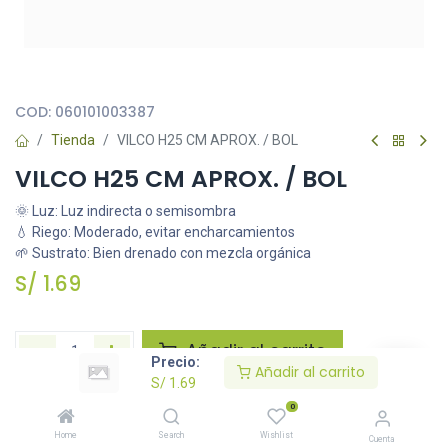
Todas nuestras imágenes son referenciales, tienen el objetivo
principal de identificar variedades de plantas y productos.
COD:
060101003387
Tienda
VILCO H25 CM APROX. / BOL
VILCO H25 CM APROX. / BOL
🌞 Luz: Luz indirecta o semisombra
💧 Riego: Moderado, evitar encharcamientos
🌱 Sustrato: Bien drenado con mezcla orgánica
S/
1.69
Añadir al carrito
Precio:
Añadir al carrito
S/
1.69
Agregar a la lista de deseos
0
Home
Search
Wishlist
Cuenta
Solicitar imágenes /información