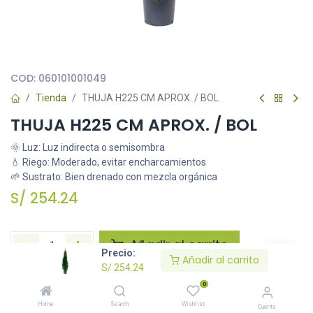
Todas nuestras imágenes son referenciales, tienen el objetivo
principal de identificar variedades de plantas y productos.
COD:
060101001049
Tienda
THUJA H225 CM APROX. / BOL
THUJA H225 CM APROX. / BOL
🌞 Luz: Luz indirecta o semisombra
💧 Riego: Moderado, evitar encharcamientos
🌱 Sustrato: Bien drenado con mezcla orgánica
S/
254.24
Añadir al carrito
Precio:
Añadir al carrito
S/
254.24
Agregar a la lista de deseos
0
Home
Search
Wishlist
Cuenta
Solicitar imágenes /información