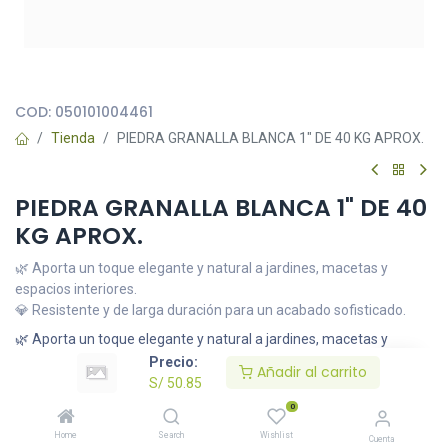
Todas nuestras imágenes son referenciales, tienen el objetivo
principal de identificar variedades de plantas y productos.
COD:
050101004461
Tienda
PIEDRA GRANALLA BLANCA 1" DE 40 KG APROX.
PIEDRA GRANALLA BLANCA 1" DE 40
KG APROX.
🌿 Aporta un toque elegante y natural a jardines, macetas y
espacios interiores.
💎 Resistente y de larga duración para un acabado sofisticado.
🌿 Aporta un toque elegante y natural a jardines, macetas y
espacios interiores.
Precio:
Añadir al carrito
💎 Resistente y de larga duración para un acabado sofisticado.
S/
50.85
S/
50.85
0
Home
Search
Wishlist
Cuenta