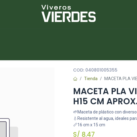
NUEVOS
lantas
Piedras
Macetas
Platos
COD:
040801005355
Tienda
MACETA PLA VI
MACETA PLA VI
H15 CM APROX
🌱Maceta de plástico con diverso
💧Resistente al agua, ideales para
📏16 cm x 15 cm
S/
8.47