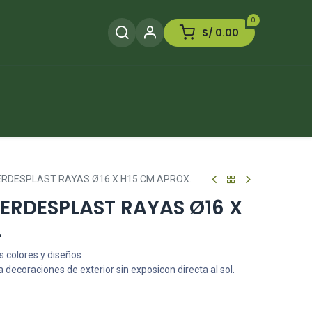
0
S/
0.00
Herramientas
Plaguicida
Otros
ERDESPLAST RAYAS Ø16 X H15 CM APROX.
ERDESPLAST RAYAS Ø16 X
.
s colores y diseños
 decoraciones de exterior sin exposicon directa al sol.