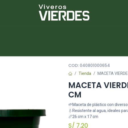
NUEVOS
lantas
Piedras
Macetas
Platos
COD:
040801000654
Tienda
MACETA VIERDE
MACETA VIERD
CM
🌱Maceta de plástico con diverso
💧Resistente al agua, ideales para
📏26 cm x 17 cm
S/
7.20