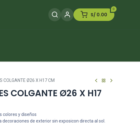
0
S/
0.00
Herramientas
Plaguicida
Otros
S COLGANTE Ø26 X H17 CM
ES COLGANTE Ø26 X H17
s colores y diseños
 decoraciones de exterior sin exposicon directa al sol.