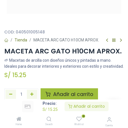
Todas nuestras imágenes son referenciales, tienen el objetivo
principal de identificar variedades de plantas y productos.
COD:
040501005148
Tienda
MACETA ARC GATO H10CM APROX.
MACETA ARC GATO H10CM APROX.
🌱 Macetas de arcilla con diseños únicos y pintadas a mano.
Ideales para decorar interiores y exteriores con estilo y creatividad.
S/
15.25
Añadir al carrito
Precio:
Añadir al carrito
Agregar a la lista de deseos
S/
15.25
0
Solicitar imágenes /información
Home
Search
Wishlist
Cuenta