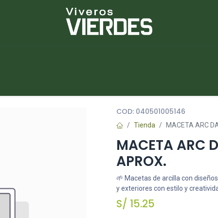
NUEVOS
lantas
Piedras
Macetas
Platos
COD:
040501005146
Tienda
MACETA ARC DA
MACETA ARC D
APROX.
🌱 Macetas de arcilla con diseños
y exteriores con estilo y creativid
S/
15.25