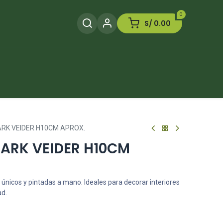
0
S/
0.00
Herramientas
Plaguicida
Otros
RK VEIDER H10CM APROX.
ARK VEIDER H10CM
 únicos y pintadas a mano. Ideales para decorar interiores
ad.