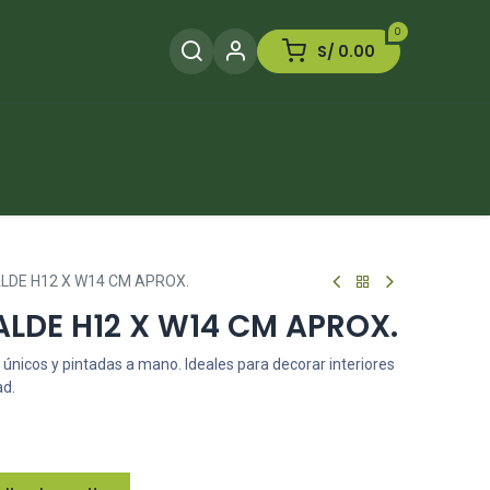
0
S/
0.00
Herramientas
Plaguicida
Otros
LDE H12 X W14 CM APROX.
LDE H12 X W14 CM APROX.
 únicos y pintadas a mano. Ideales para decorar interiores
ad.