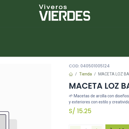
NUEVOS
lantas
Piedras
Macetas
Platos
COD:
040501005124
Tienda
MACETA LOZ BA
MACETA LOZ BA
🌱 Macetas de arcilla con diseños
y exteriores con estilo y creativid
S/
15.25