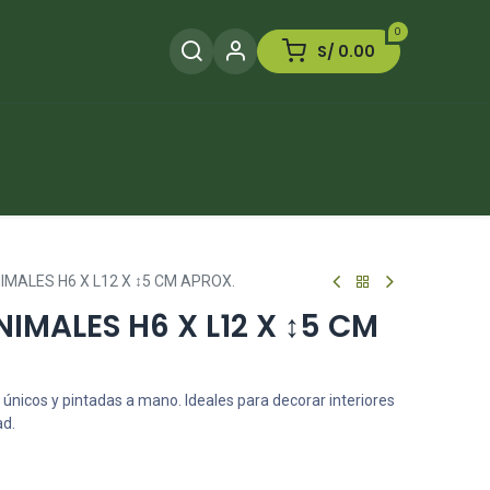
0
S/
0.00
Herramientas
Plaguicida
Otros
MALES H6 X L12 X ↕5 CM APROX.
IMALES H6 X L12 X ↕5 CM
 únicos y pintadas a mano. Ideales para decorar interiores
ad.