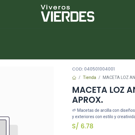
NUEVOS
lantas
Piedras
Macetas
Platos
COD:
040501004001
Tienda
MACETA LOZ ANI
MACETA LOZ AN
APROX.
🌱 Macetas de arcilla con diseños
y exteriores con estilo y creativid
S/
6.78