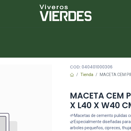
NUEVOS
lantas
Piedras
Macetas
Platos
COD:
040401000306
Tienda
MACETA CEM PI
MACETA CEM P
X L40 X W40 C
🌱Macetas de cemento pulidas co
🌿Especialmente diseñadas para p
arboles pequeños, cipreces, thuja