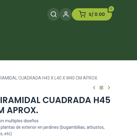
0
S/
0.00
Herramientas
Plaguicida
Otros
RAMIDAL CUADRADA H45 X L40 X W40 CM APROX.
IRAMIDAL CUADRADA H45
M APROX.
n multiples diseños
lantas de exterior en jardines (bugambilias, arbustos,
s, etc)