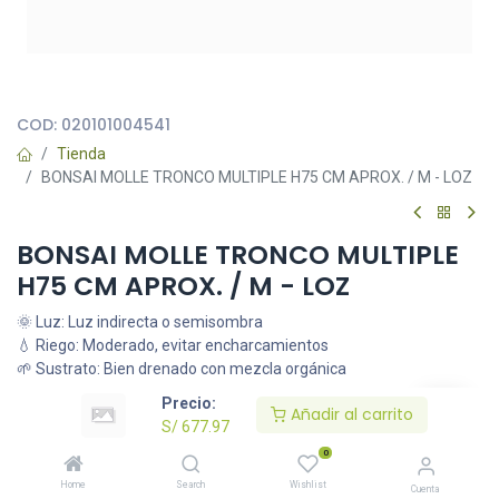
Todas nuestras imágenes son referenciales, tienen el objetivo
principal de identificar variedades de plantas y productos.
COD:
020101004541
Tienda
BONSAI MOLLE TRONCO MULTIPLE H75 CM APROX. / M - LOZ
BONSAI MOLLE TRONCO MULTIPLE
H75 CM APROX. / M - LOZ
🌞 Luz: Luz indirecta o semisombra
💧 Riego: Moderado, evitar encharcamientos
🌱 Sustrato: Bien drenado con mezcla orgánica
S/
677.97
Precio:
Añadir al carrito
S/
677.97
0
Añadir al carrito
Home
Search
Wishlist
Cuenta