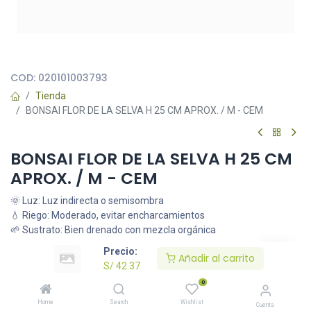
Todas nuestras imágenes son referenciales, tienen el objetivo
principal de identificar variedades de plantas y productos.
COD:
020101003793
Tienda
BONSAI FLOR DE LA SELVA H 25 CM APROX. / M - CEM
BONSAI FLOR DE LA SELVA H 25 CM
APROX. / M - CEM
🌞 Luz: Luz indirecta o semisombra
💧 Riego: Moderado, evitar encharcamientos
🌱 Sustrato: Bien drenado con mezcla orgánica
S/
42.37
Precio:
Añadir al carrito
S/
42.37
0
Añadir al carrito
Home
Search
Wishlist
Cuenta