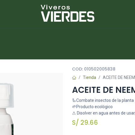
NUEVOS
lantas
Piedras
Macetas
Platos
COD:
010502005838
Tienda
ACEITE DE NEEM
ACEITE DE NEE
🦾Combate insectos de la planta
🌱Producto ecológico
⚠ Disolver en agua antes de usar, 
S/
29.66