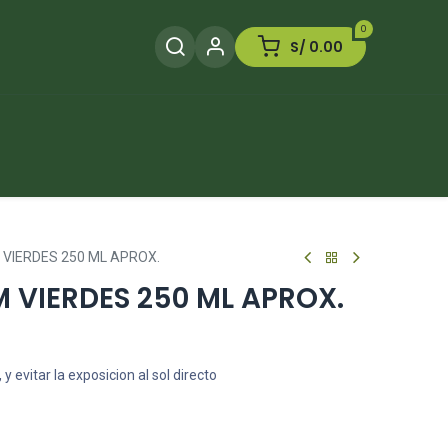
0
S/
0.00
Herramientas
Plaguicida
Otros
 VIERDES 250 ML APROX.
M VIERDES 250 ML APROX.
y evitar la exposicion al sol directo