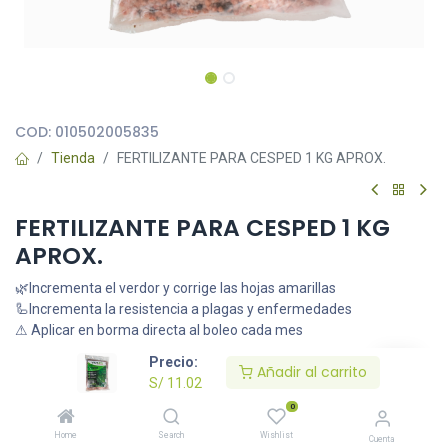
COD:
010502005835
Tienda
FERTILIZANTE PARA CESPED 1 KG APROX.
FERTILIZANTE PARA CESPED 1 KG
APROX.
🌿Incrementa el verdor y corrige las hojas amarillas
🦾Incrementa la resistencia a plagas y enfermedades
⚠ Aplicar en borma directa al boleo cada mes
S/
11.02
Precio:
Añadir al carrito
S/
11.02
0
Añadir al carrito
Home
Search
Wishlist
Cuenta