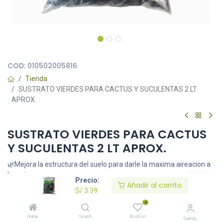
COD:
010502005816
Tienda
SUSTRATO VIERDES PARA CACTUS Y SUCULENTAS 2 LT
APROX.
SUSTRATO VIERDES PARA CACTUS
Y SUCULENTAS 2 LT APROX.
🌿Mejora la estructura del suelo para darle la maxima aireacion a
las raices
Precio:
Añadir al carrito
🦾Mejora la resistencia aplagas y hongos al proponcionarle
S/
3.39
bastante drenaje
0
S/
3.39
Home
Search
Wishlist
Cuenta