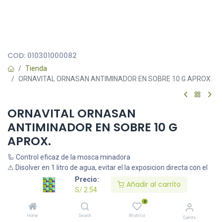
Todas nuestras imágenes son referenciales, tienen el objetivo
principal de identificar variedades de plantas y productos.
COD:
010301000082
Tienda
ORNAVITAL ORNASAN ANTIMINADOR EN SOBRE 10 G APROX.
ORNAVITAL ORNASAN
ANTIMINADOR EN SOBRE 10 G
APROX.
🦾 Control eficaz de la mosca minadora
⚠ Disolver en 1 litro de agua, evitar el la exposicion directa con el
sol
Precio:
Añadir al carrito
S/
2.54
S/
2.54
0
Home
Search
Wishlist
Cuenta