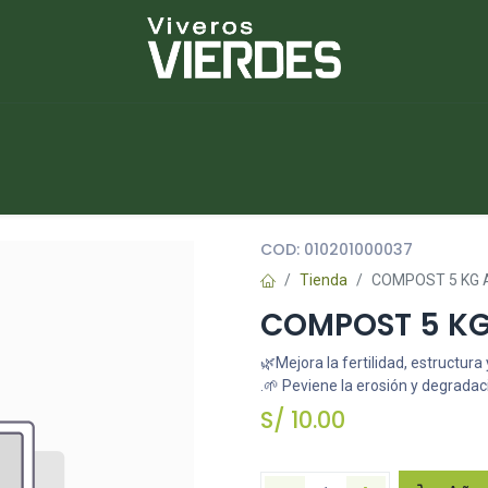
NUEVOS
lantas
Piedras
Macetas
Platos
COD:
010201000037
Tienda
COMPOST 5 KG 
COMPOST 5 KG
🌿Mejora la fertilidad, estructura 
.🌱 Peviene la erosión y degrada
S/
10.00