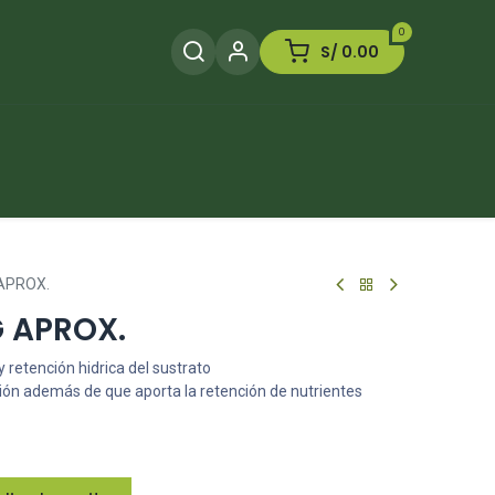
0
S/
0.00
Herramientas
Plaguicida
Otros
APROX.
 APROX.
y retención hidrica del sustrato
ción además de que aporta la retención de nutrientes