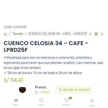
Todas nuestras imágenes son referenciales, tienen el objetivo
principal de identificar variedades de plantas y productos.
COD:
LVEF34F
Tienda
CUENCO CELOSIA 34 - CAFE - LPRD25F
CUENCO CELOSIA 34 - CAFE -
LPRD25F
🌱Diseñada para vivir en interiores o exteriores, está lista y
esperando para hacer que sus plantas resalten. Las macetas Japi
no se rajan ni se rompen.
📏 34 cm de boca x 16 cm de base x 24 cm de altura
S/
114.41
Precio:
Añadir al carrito
S/
114.41
Añadir al carrito
0
Home
Search
Wishlist
Cuenta
Agregar a la lista de deseos