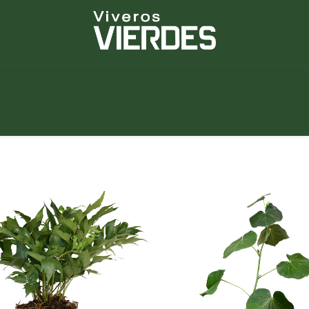
NUEVOS
lantas
Piedras
Macetas
Platos