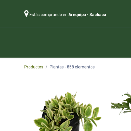
Estás comprando en
Arequipa - Sachaca
Regalos
Abonos
Sustratos
P
Productos
Plantas
- 858 elementos