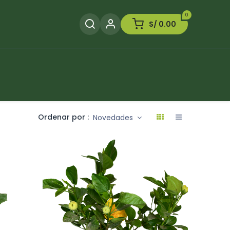
0
S/
0.00
Herramientas
Plaguicida
Otros
Ordenar por :
Novedades