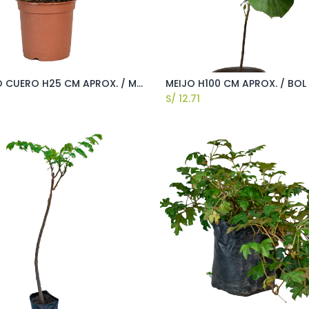
HELECHO CUERO H25 CM APROX. / M - PLA
MEIJO H100 CM APROX. / BOL
Añadir al carrito
S/
12.71