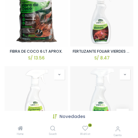
FIBRA DE COCO 6 LT APROX.
FERTLIZANTE FOLIAR VIERDES PARA ROSAS 500 ML APROX.
S/
13.56
S/
8.47
Novedades
0
FERTLIZANTE FOLIAR VIERDES PARA CYCLAMEN 500 ML APROX.
FERTLIZANTE FOLIAR VIERDES PARA ANTURIO 500 ML APROX.
Home
Search
Wishlist
Cuenta