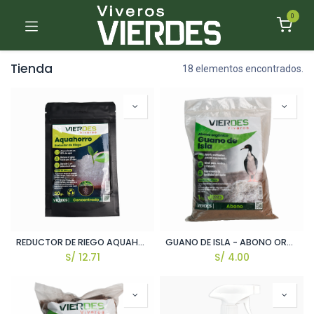
0
Tienda
18 elementos encontrados.
REDUCTOR DE RIEGO AQUAHORRO VIERDES / RINDE 1 LT.
GUANO DE ISLA - ABONO ORGÁNICO VIERDES 1 KG APROX.
S/
12.71
S/
4.00