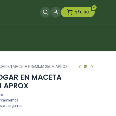
0
S/
0.00
Herramientas
Plaguicida
Otros
OGAR EN MACETA PREMIUM 25CM APROX
HOGAR EN MACETA
M APROX
ra
arcamientos
ezcla orgánica