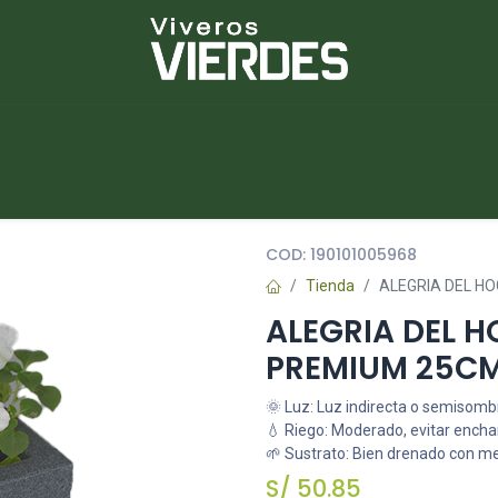
NUEVOS
lantas
Piedras
Macetas
Platos
COD:
190101005968
Tienda
ALEGRIA DEL H
ALEGRIA DEL 
PREMIUM 25C
🌞 Luz: Luz indirecta o semisomb
💧 Riego: Moderado, evitar ench
🌱 Sustrato: Bien drenado con m
S/
50.85