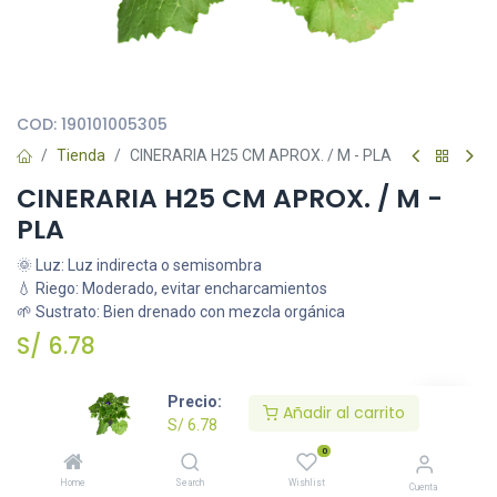
Todas nuestras imágenes son referenciales, tienen el objetivo
principal de identificar variedades de plantas y productos.
COD:
190101005305
Tienda
CINERARIA H25 CM APROX. / M - PLA
CINERARIA H25 CM APROX. / M -
PLA
🌞 Luz: Luz indirecta o semisombra
💧 Riego: Moderado, evitar encharcamientos
🌱 Sustrato: Bien drenado con mezcla orgánica
S/
6.78
Precio:
Añadir al carrito
Añadir al carrito
S/
6.78
0
Agregar a la lista de deseos
Home
Search
Wishlist
Cuenta