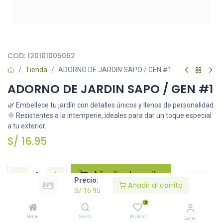
Todas nuestras imágenes son referenciales, tienen el objetivo
principal de identificar variedades de plantas y productos.
COD:
120101005062
Tienda
ADORNO DE JARDIN SAPO / GEN #1
ADORNO DE JARDIN SAPO / GEN #1
🌿 Embellece tu jardín con detalles únicos y llenos de personalidad.
🌞 Resistentes a la intemperie, ideales para dar un toque especial
a tu exterior.
S/
16.95
Añadir al carrito
Precio:
Añadir al carrito
S/
16.95
Agregar a la lista de deseos
0
Home
Search
Wishlist
Cuenta
Solicitar imágenes /información