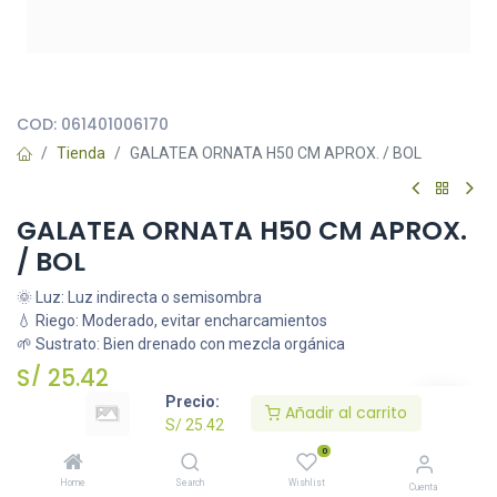
Todas nuestras imágenes son referenciales, tienen el objetivo
principal de identificar variedades de plantas y productos.
COD:
061401006170
Tienda
GALATEA ORNATA H50 CM APROX. / BOL
GALATEA ORNATA H50 CM APROX.
/ BOL
🌞 Luz: Luz indirecta o semisombra
💧 Riego: Moderado, evitar encharcamientos
🌱 Sustrato: Bien drenado con mezcla orgánica
S/
25.42
Precio:
Añadir al carrito
S/
25.42
Añadir al carrito
0
Home
Search
Wishlist
Cuenta