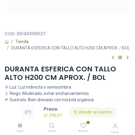
Todas nuestras imágenes son referenciales, tienen el objetivo
principal de identificar variedades de plantas y productos.
COD:
061401006127
Tienda
DURANTA ESFERICA CON TALLO ALTO H200 CM APROX. / BOL
DURANTA ESFERICA CON TALLO
ALTO H200 CM APROX. / BOL
🌞 Luz: Luz indirecta o semisombra
💧 Riego: Moderado, evitar encharcamientos
🌱 Sustrato: Bien drenado con mezcla orgánica
S/
296.61
Precio:
Añadir al carrito
S/
296.61
0
Añadir al carrito
Home
Search
Wishlist
Cuenta