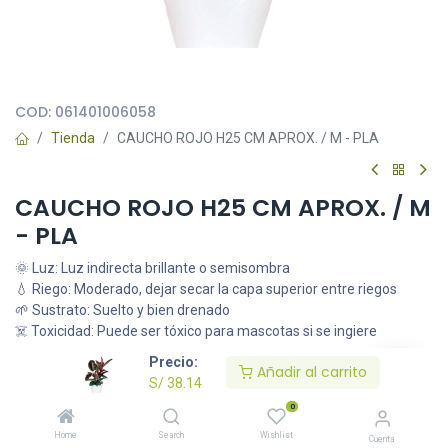
Todas nuestras imágenes son referenciales, tienen el objetivo
principal de identificar variedades de plantas y productos.
COD:
061401006058
Tienda
CAUCHO ROJO H25 CM APROX. / M - PLA
CAUCHO ROJO H25 CM APROX. / M
- PLA
🌞 Luz: Luz indirecta brillante o semisombra
💧 Riego: Moderado, dejar secar la capa superior entre riegos
🌱 Sustrato: Suelto y bien drenado
☠️ Toxicidad: Puede ser tóxico para mascotas si se ingiere
S/
38.14
Precio:
Añadir al carrito
S/
38.14
0
Añadir al carrito
Home
Search
Wishlist
Cuenta