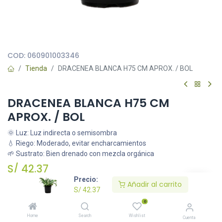
Todas nuestras imágenes son referenciales, tienen el objetivo
principal de identificar variedades de plantas y productos.
COD:
060901003346
Tienda
DRACENEA BLANCA H75 CM APROX. / BOL
DRACENEA BLANCA H75 CM
APROX. / BOL
🌞 Luz: Luz indirecta o semisombra
💧 Riego: Moderado, evitar encharcamientos
🌱 Sustrato: Bien drenado con mezcla orgánica
S/
42.37
Precio:
Añadir al carrito
S/
42.37
Añadir al carrito
0
Home
Search
Wishlist
Cuenta