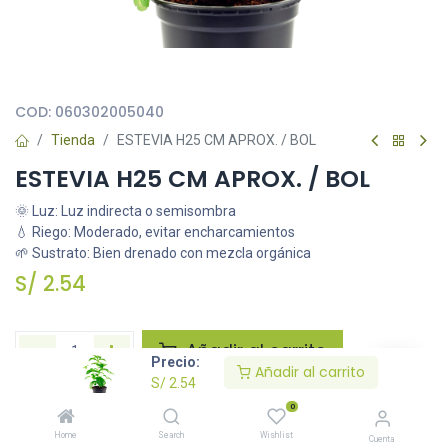
Todas nuestras imágenes son referenciales, tienen el objetivo
principal de identificar variedades de plantas y productos.
COD:
060302005040
Tienda
ESTEVIA H25 CM APROX. / BOL
ESTEVIA H25 CM APROX. / BOL
🌞 Luz: Luz indirecta o semisombra
💧 Riego: Moderado, evitar encharcamientos
🌱 Sustrato: Bien drenado con mezcla orgánica
S/
2.54
Añadir al carrito
Precio:
Añadir al carrito
S/
2.54
Agregar a la lista de deseos
0
Home
Search
Wishlist
Cuenta
Solicitar imágenes /información