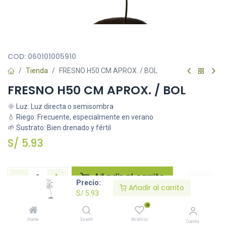
Todas nuestras imágenes son referenciales, tienen el objetivo
principal de identificar variedades de plantas y productos.
COD:
060101005910
Tienda
FRESNO H50 CM APROX. / BOL
FRESNO H50 CM APROX. / BOL
🌞 Luz: Luz directa o semisombra
💧 Riego: Frecuente, especialmente en verano
🌱 Sustrato: Bien drenado y fértil
S/
5.93
Añadir al carrito
Precio:
Añadir al carrito
S/
5.93
Agregar a la lista de deseos
0
Home
Search
Wishlist
Cuenta
Solicitar imágenes /información