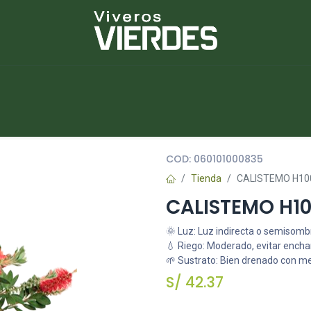
NUEVOS
lantas
Piedras
Macetas
Platos
COD:
060101000835
Tienda
CALISTEMO H100
CALISTEMO H10
🌞 Luz: Luz indirecta o semisomb
💧 Riego: Moderado, evitar ench
🌱 Sustrato: Bien drenado con m
S/
42.37