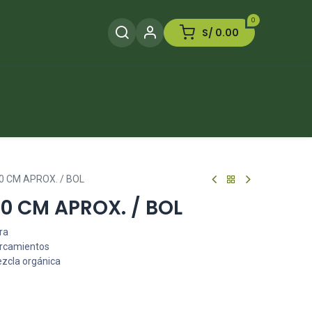
0
S/
0.00
Herramientas
Plaguicida
Otros
 CM APROX. / BOL
0 CM APROX. / BOL
ra
arcamientos
ezcla orgánica