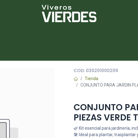
NUEVOS
lantas
Piedras
Macetas
Platos
COD:
030201000209
Tienda
CONJUNTO PARA JARDIN PL
CONJUNTO PAR
PIEZAS VERDE 
🌿 Kit esencial para jardinería, in
🛠️ Ideal para plantar, trasplanta